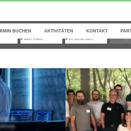
Einfach
Transformations-Experten
finden
RMIN BUCHEN
AKTIVITÄTEN
KONTAKT
PAR
Go 
NM
sich mit
sierung