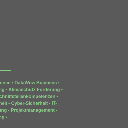
gence
•
DataWow Business
•
ng
•
Klimaschutz-Förderung
•
chnittstellenkompetenzen
•
heit
•
Cyber-Sicherheit
•
IT-
ung
•
Projektmanagement
•
ng
•