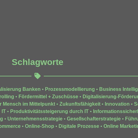
Schlagworte
alisierung Banken
•
Prozessmodellierung
•
Business Intelli
olling
•
Fördermittel + Zuschüsse
•
Digitalisierung-Förderu
r Mensch im Mittelpunkt
•
Zukunftsfähigkeit
•
Innovation
•
S
 IT
•
Produktivitätssteigerung durch IT
•
Informationssicher
ng
•
Unternehmensstrategie
•
Gesellschafterstrategie
•
Führ
ommerce
•
Online-Shop
•
Digitale Prozesse
•
Online Marketi