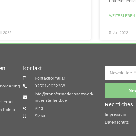
unterschiedli
WEITERLESEN 
uli 2022
5. Juli 2022
en
Kontakt
Kontaktformular
gsförderung
02561-9632268
New
info@transformationsnetzwerk-
muensterland.de
cherheit
Rechtliches
Xing
m Fokus
Impressum
Signal
Datenschutz