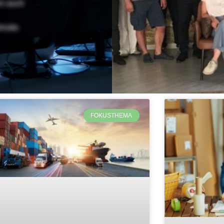
en auch
onate.
FOKUSTHEMA