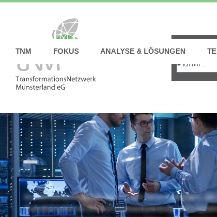
TNM
FOKUS
ANALYSE & LÖSUNGEN
TE
Aktivitäten
rund um T
Im Münsterland gibt es spannende Veranstaltungen, die 
Transformation im Bereich Klimaanpassung und Digitali