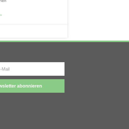
chen
»
sletter abonnieren