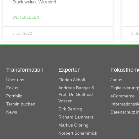
Stück weiter. Was sind
WEITERLESEN »
5. Juli 2022
5. J
Transformation
Experten
Fokusthem
Über uns
Florian Althoff
Janus
Fokus
Andreas Banger &
Digitalisierun
Prof. Dr. Gottfried
Portfolio
eCommerce
Vossen
Termin buchen
Informationssi
Dirk Bertling
News
Datenschutz i
Richard Lammers
Markus Olbring
Norbert Schemmick