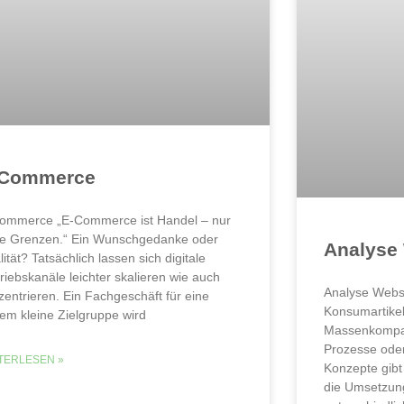
-Commerce
ommerce „E-Commerce ist Handel – nur
e Grenzen.“ Ein Wunschgedanke oder
Analyse
ität? Tatsächlich lassen sich digitale
triebskanäle leichter skalieren wie auch
Analyse Webs
zentrieren. Ein Fachgeschäft für eine
Konsumartikel
rem kleine Zielgruppe wird
Massenkompat
Prozesse ode
TERLESEN »
Konzepte gibt
die Umsetzun