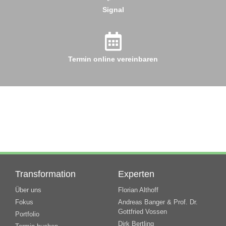
Signal
Termin online vereinbaren
Transformation
Experten
Über uns
Florian Althoff
Fokus
Andreas Banger & Prof. Dr.
Gottfried Vossen
Portfolio
Dirk Bertling