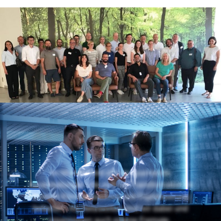
Aktivitäten rund um
TNM
Im Münsterland gibt es spannende
Veranstaltungen, die sich mit Transformation im
Bereich Klimaanpassung und Digitalisierung
befassen. Als Netzwerker sind wir dabei und
organisieren auch eigene Formate.