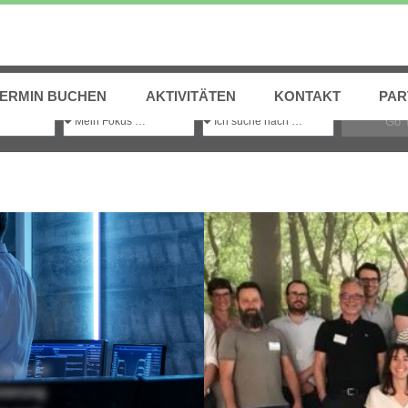
Einfach
Transformations-Experten
finden
TERMIN BUCHEN
AKTIVITÄTEN
KONTAKT
PAR
Go 
NM
sich mit
sierung