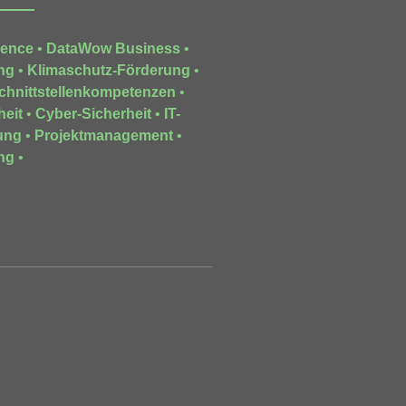
gence
•
DataWow Business
•
ng
•
Klimaschutz-Förderung
•
chnittstellenkompetenzen
•
heit
•
Cyber-Sicherheit
•
IT-
ung
•
Projektmanagement
•
ng
•