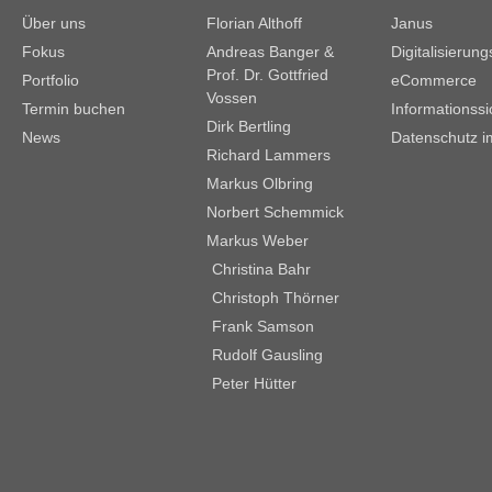
Über uns
Florian Althoff
Janus
Fokus
Andreas Banger &
Digitalisierun
Prof. Dr. Gottfried
Portfolio
eCommerce
Vossen
Termin buchen
Informationssi
Dirk Bertling
News
Datenschutz i
Richard Lammers
Markus Olbring
Norbert Schemmick
Markus Weber
Christina Bahr
Christoph Thörner
Frank Samson
Rudolf Gausling
Peter Hütter