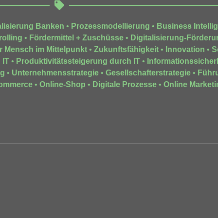
alisierung Banken
•
Prozessmodellierung
•
Business Intelli
olling
•
Fördermittel + Zuschüsse
•
Digitalisierung-Förderu
r Mensch im Mittelpunkt
•
Zukunftsfähigkeit
•
Innovation
•
S
 IT
•
Produktivitätssteigerung durch IT
•
Informationssicher
ng
•
Unternehmensstrategie
•
Gesellschafterstrategie
•
Führ
ommerce
•
Online-Shop
•
Digitale Prozesse
•
Online Marketi