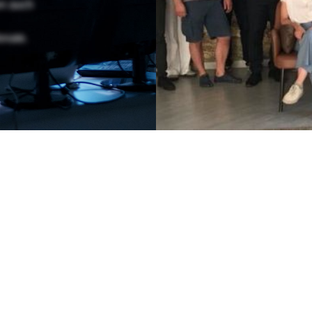
en auch
onate.