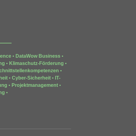
gence
•
DataWow Business
•
ng
•
Klimaschutz-Förderung
•
chnittstellenkompetenzen
•
heit
•
Cyber-Sicherheit
•
IT-
ung
•
Projektmanagement
•
ng
•