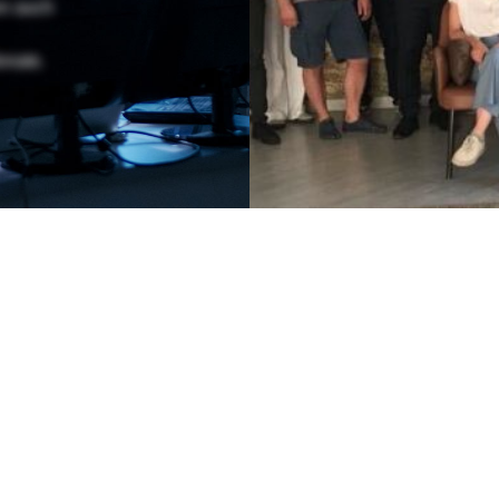
en auch
onate.