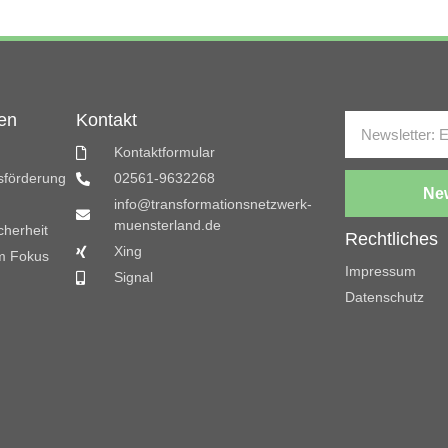
en
Kontakt
Kontaktformular
gsförderung
02561-9632268
New
info@transformationsnetzwerk-
muensterland.de
cherheit
Rechtliches
Xing
m Fokus
Impressum
Signal
Datenschutz