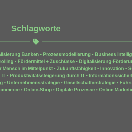
Schlagworte
alisierung Banken
•
Prozessmodellierung
•
Business Intelli
olling
•
Fördermittel + Zuschüsse
•
Digitalisierung-Förderu
r Mensch im Mittelpunkt
•
Zukunftsfähigkeit
•
Innovation
•
S
 IT
•
Produktivitätssteigerung durch IT
•
Informationssicher
ng
•
Unternehmensstrategie
•
Gesellschafterstrategie
•
Führ
ommerce
•
Online-Shop
•
Digitale Prozesse
•
Online Marketi