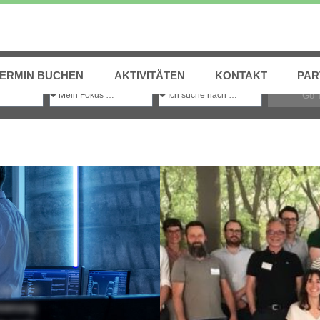
Einfach
Transformations-Experten
finden
TERMIN BUCHEN
AKTIVITÄTEN
KONTAKT
PAR
Go 
NM
sich mit
sierung