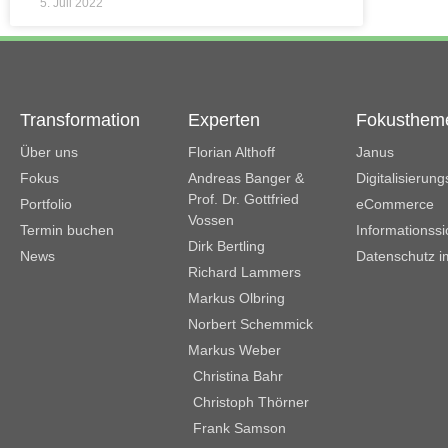
5. Juli 2022
Transformation
Experten
Fokusthem
Über uns
Florian Althoff
Janus
Fokus
Andreas Banger &
Digitalisierun
Prof. Dr. Gottfried
Portfolio
eCommerce
Vossen
Termin buchen
Informationssi
Dirk Bertling
News
Datenschutz i
Richard Lammers
Markus Olbring
Norbert Schemmick
Markus Weber
Christina Bahr
Christoph Thörner
Frank Samson