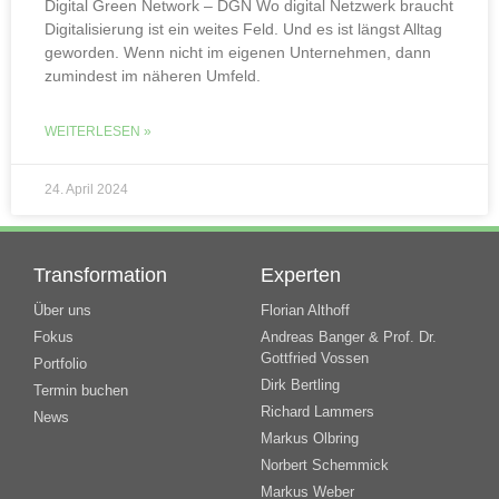
Digital Green Network – DGN Wo digital Netzwerk braucht
Digitalisierung ist ein weites Feld. Und es ist längst Alltag
geworden. Wenn nicht im eigenen Unternehmen, dann
zumindest im näheren Umfeld.
WEITERLESEN »
24. April 2024
Transformation
Experten
Über uns
Florian Althoff
Fokus
Andreas Banger & Prof. Dr.
Gottfried Vossen
Portfolio
Dirk Bertling
Termin buchen
Richard Lammers
News
Markus Olbring
Norbert Schemmick
Markus Weber