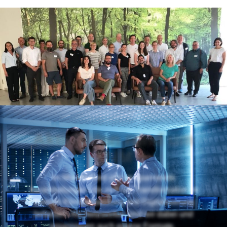
Aktivitäten rund um
TNM
Im Münsterland gibt es spannende
Veranstaltungen, die sich mit Transformation im
Bereich Klimaanpassung und Digitalisierung
befassen. Als Netzwerker sind wir dabei und
organisieren auch eigene Formate.