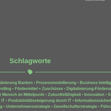
Schlagworte
alisierung Banken
•
Prozessmodellierung
•
Business Intelli
olling
•
Fördermittel + Zuschüsse
•
Digitalisierung-Förderu
r Mensch im Mittelpunkt
•
Zukunftsfähigkeit
•
Innovation
•
S
 IT
•
Produktivitätssteigerung durch IT
•
Informationssicher
ng
•
Unternehmensstrategie
•
Gesellschafterstrategie
•
Führ