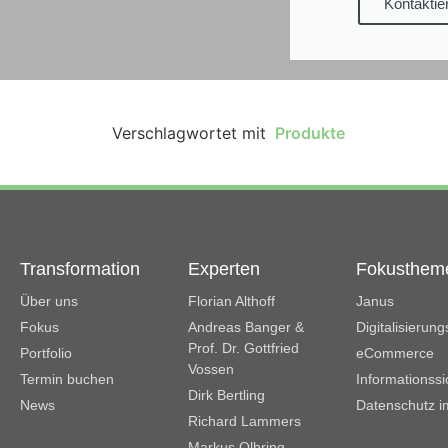
Kontaktie
Verschlagwortet mit
Produkte
Transformation
Experten
Fokusthem
Über uns
Florian Althoff
Janus
Fokus
Andreas Banger &
Digitalisierun
Prof. Dr. Gottfried
Portfolio
eCommerce
Vossen
Termin buchen
Informationssi
Dirk Bertling
News
Datenschutz i
Richard Lammers
Markus Olbring