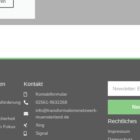
ren
en
Kontakt
Kontaktformular
gsförderung
02561-9632268
New
info@transformationsnetzwerk-
muensterland.de
cherheit
Rechtliches
Xing
m Fokus
Impressum
Signal
Datenschutz