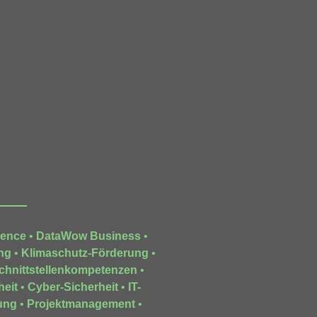
gence
•
DataWow Business
•
ng
•
Klimaschutz-Förderung
•
chnittstellenkompetenzen
•
heit
•
Cyber-Sicherheit
•
IT-
ung
•
Projektmanagement
•