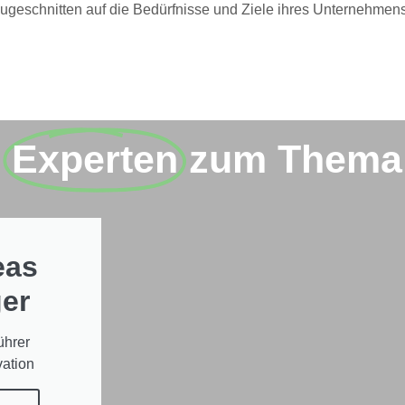
, zugeschnitten auf die Bedürfnisse und Ziele ihres Unternehme
e
Experten
zum Thema
eas
er
ührer
ation