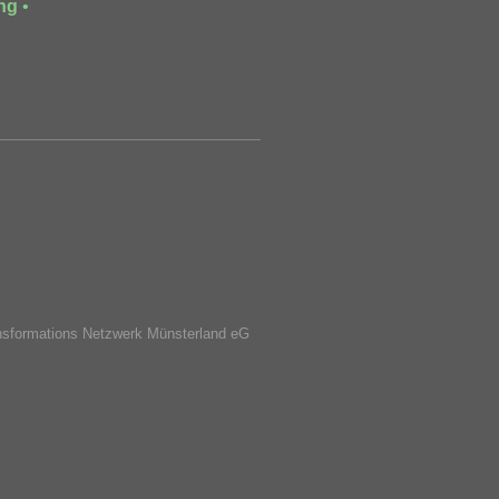
ng
•
nsformations Netzwerk Münsterland eG