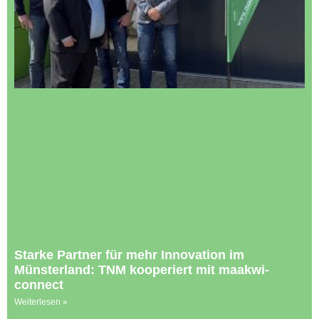
Starke Partner für mehr Innovation im
Münsterland: TNM kooperiert mit maakwi-
connect
Weiterlesen »